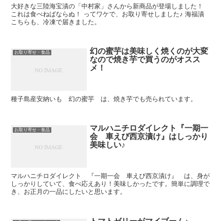
大好きな三陸海宝漬の「中村家」さんから新商品が登場しました！
これは食べねばならぬ！ ってワケで、お取り寄せしました♪ 海福漬
こちらも、冷凍で届きました。
幻の蜜芋は美味しく焼くのが大変
お取り寄せ・食品
なので焼き芋で買うのがオスス
メ！
種子島産安納いも 幻の蜜芋 は、焼き芋でも売られています。
マルハニチロダイレクト『一期一
お取り寄せ・食品
会 車えび西京漬け』はしっかり
美味しい♪
マルハニチロダイレクト 『一期一会 車えび西京漬け』 は、身が
しっかりしていて、食べ応えあり！美味しかったです。簡単に調理で
き、お正月の一品にしたいと思います。