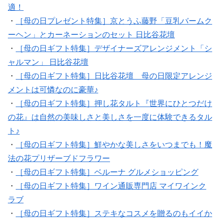
適！
・
［母の日プレゼント特集］京とうふ藤野「豆乳バームク
ーヘン」とカーネーションのセット 日比谷花壇
・
［母の日ギフト特集］デザイナーズアレンジメント「シ
ャルマン」 日比谷花壇
・
［母の日ギフト特集］日比谷花壇 母の日限定アレンジ
メントは可憐なのに豪華♪
・
［母の日ギフト特集］押し花タルト『世界にひとつだけ
の花』は自然の美味しさと美しさを一度に体験できるタル
ト♪
・
［母の日ギフト特集］鮮やかな美しさをいつまでも！魔
法の花プリザーブドフラワー
・
［母の日ギフト特集］ベルーナ グルメショッピング
・
［母の日ギフト特集］ワイン通販専門店 マイワインク
ラブ
・
［母の日ギフト特集］ステキなコスメを贈るのもイイか